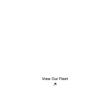
Chauffeur services often
boast an impressive fleet
of luxury vehicles
View Our Fleet